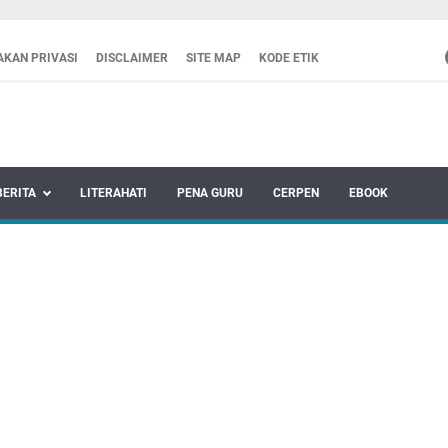
AKAN PRIVASI
DISCLAIMER
SITE MAP
KODE ETIK
BERITA
LITERAHATI
PENA GURU
CERPEN
EBOOK