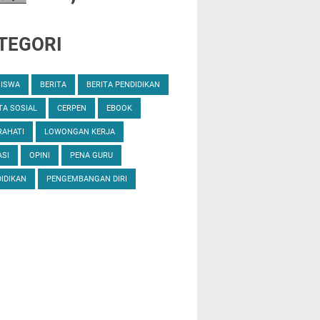
TEGORI
SISWA
BERITA
BERITA PENDIDIKAN
TA SOSIAL
CERPEN
EBOOK
RAHATI
LOWONGAN KERJA
SI
OPINI
PENA GURU
IDIKAN
PENGEMBANGAN DIRI