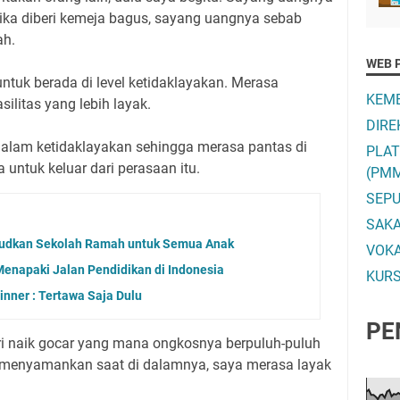
tika diberi kemeja bagus, sayang uangnya sebab
ah.
WEB 
untuk berada di level ketidaklayakan. Merasa
KEME
ilitas yang lebih layak.
DIRE
dalam ketidaklayakan sehingga merasa pantas di
PLA
 untuk keluar dari perasaan itu.
(PM
SEPU
SAK
ujudkan Sekolah Ramah untuk Semua Anak
VOK
enapaki Jalan Pendidikan di Indonesia
KURS
inner : Tertawa Saja Dulu
PE
ari naik gocar yang mana ongkosnya berpuluh-puluh
ya menyamankan saat di dalamnya, saya merasa layak