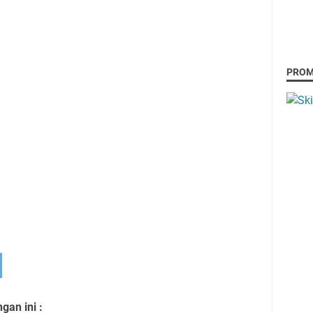
PRO
an ini :