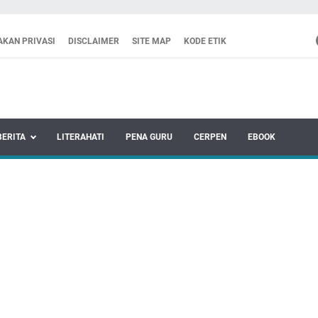
AKAN PRIVASI
DISCLAIMER
SITE MAP
KODE ETIK
BERITA
LITERAHATI
PENA GURU
CERPEN
EBOOK