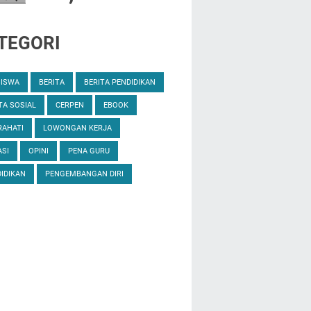
TEGORI
SISWA
BERITA
BERITA PENDIDIKAN
TA SOSIAL
CERPEN
EBOOK
RAHATI
LOWONGAN KERJA
SI
OPINI
PENA GURU
IDIKAN
PENGEMBANGAN DIRI