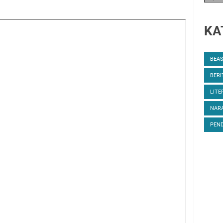
KA
BEA
BERI
LITE
NARA
PEND