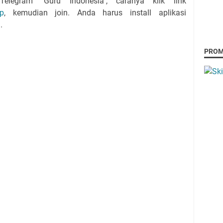
legram "Guru Indonesia", caranya klik link
up
, kemudian join. Anda harus install aplikasi
.
PRO