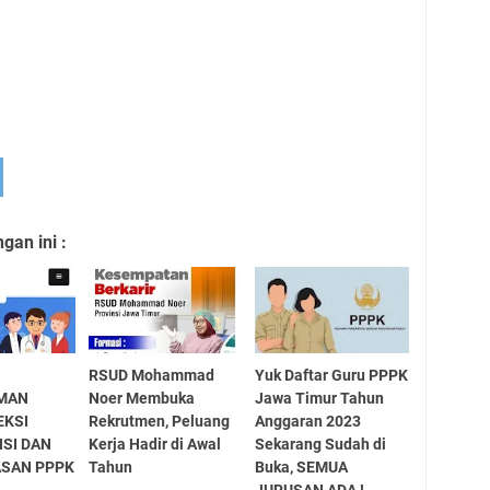
an ini :
RSUD Mohammad
Yuk Daftar Guru PPPK
MAN
Noer Membuka
Jawa Timur Tahun
EKSI
Rekrutmen, Peluang
Anggaran 2023
SI DAN
Kerja Hadir di Awal
Sekarang Sudah di
SAN PPPK
Tahun
Buka, SEMUA