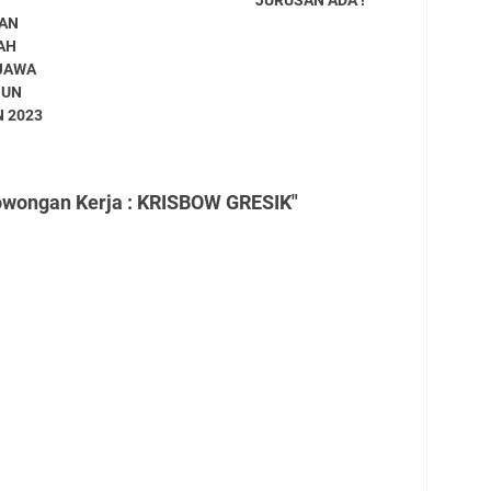
JURUSAN ADA !
AN
AH
 JAWA
HUN
 2023
owongan Kerja : KRISBOW GRESIK"