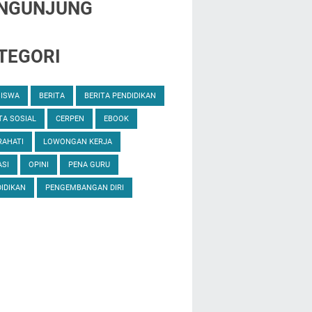
NGUNJUNG
TEGORI
SISWA
BERITA
BERITA PENDIDIKAN
TA SOSIAL
CERPEN
EBOOK
RAHATI
LOWONGAN KERJA
SI
OPINI
PENA GURU
IDIKAN
PENGEMBANGAN DIRI