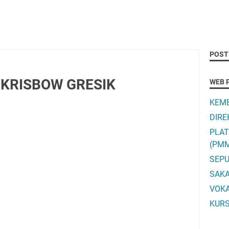
POST
: KRISBOW GRESIK
WEB 
KEME
DIRE
PLA
(PM
SEPU
SAK
VOK
KURS