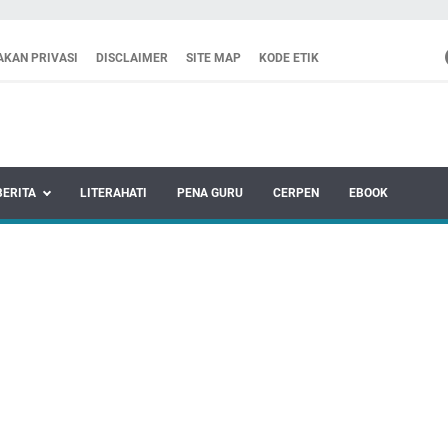
AKAN PRIVASI
DISCLAIMER
SITE MAP
KODE ETIK
BERITA
LITERAHATI
PENA GURU
CERPEN
EBOOK