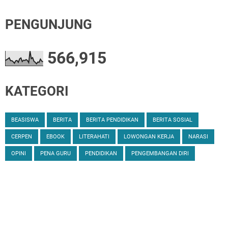
PENGUNJUNG
566,915
KATEGORI
BEASISWA
BERITA
BERITA PENDIDIKAN
BERITA SOSIAL
CERPEN
EBOOK
LITERAHATI
LOWONGAN KERJA
NARASI
OPINI
PENA GURU
PENDIDIKAN
PENGEMBANGAN DIRI