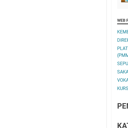
WEB 
KEME
DIRE
PLA
(PM
SEPU
SAK
VOK
KURS
PE
KA