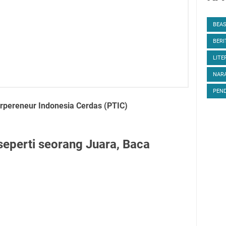
BEA
BERI
LITE
NARA
PEND
pereneur Indonesia Cerdas (PTIC)
eperti seorang Juara, Baca