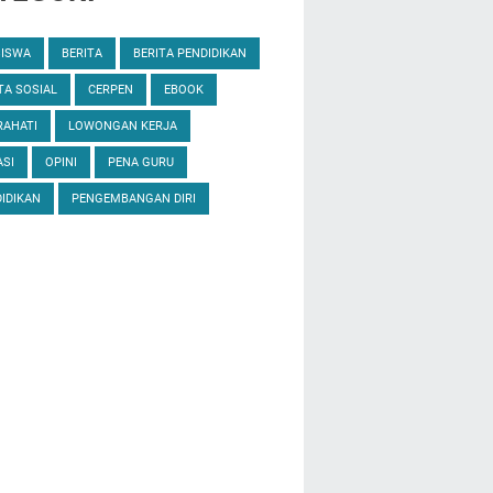
SISWA
BERITA
BERITA PENDIDIKAN
TA SOSIAL
CERPEN
EBOOK
RAHATI
LOWONGAN KERJA
SI
OPINI
PENA GURU
IDIKAN
PENGEMBANGAN DIRI