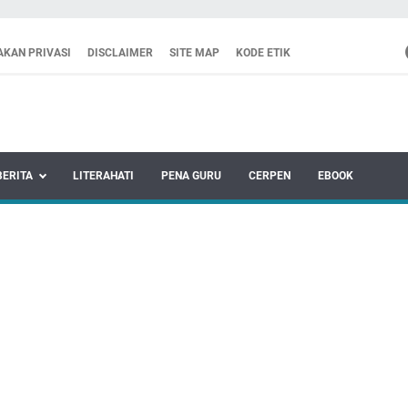
AKAN PRIVASI
DISCLAIMER
SITE MAP
KODE ETIK
BERITA
LITERAHATI
PENA GURU
CERPEN
EBOOK