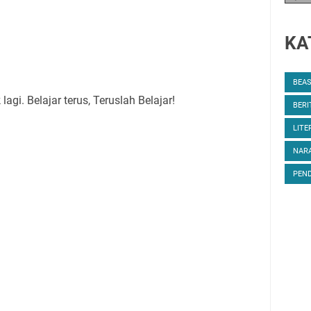
KA
BEA
agi. Belajar terus, Teruslah Belajar!
BERI
LITE
NARA
PEND