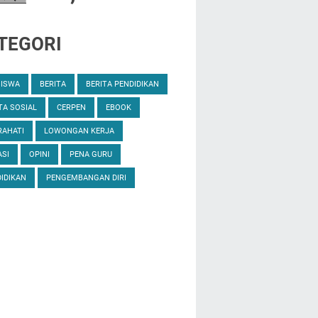
TEGORI
SISWA
BERITA
BERITA PENDIDIKAN
TA SOSIAL
CERPEN
EBOOK
RAHATI
LOWONGAN KERJA
SI
OPINI
PENA GURU
IDIKAN
PENGEMBANGAN DIRI