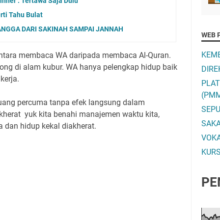
inner : Tertawa Saja Dulu
rti Tahu Bulat
NGGA DARI SAKINAH SAMPAI JANNAH
WEB 
KEME
 antara membaca WA daripada membaca Al-Quran.
long di alam kubur. WA hanya pelengkap hidup baik
DIRE
kerja.
PLA
(PM
buang percuma tanpa efek langsung dalam
SEPU
kherat yuk kita benahi manajemen waktu kita,
SAK
a dan hidup kekal diakherat.
VOK
KURS
PE