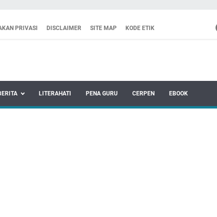
AKAN PRIVASI
DISCLAIMER
SITE MAP
KODE ETIK
BERITA
LITERAHATI
PENA GURU
CERPEN
EBOOK