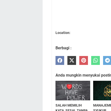
Location:
Berbagi :
Anda mungkin menyukai posting
SALAH MEMILIH
MANAJEM
KATA, SESAL TANPA
SYUKUR